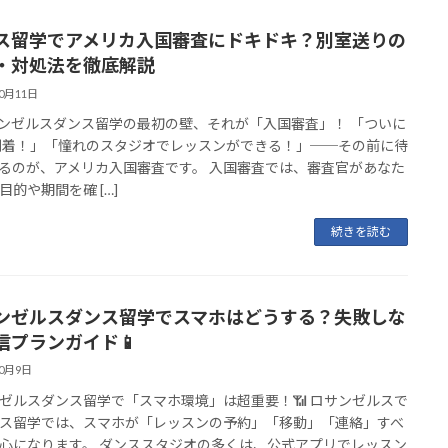
ス留学でアメリカ入国審査にドキドキ？別室送りの
・対処法を徹底解説
10月11日
サンゼルスダンス留学の最初の壁、それが「入国審査」！ 「ついに
到着！」「憧れのスタジオでレッスンができる！」──その前に待
るのが、アメリカ入国審査です。 入国審査では、審査官があなた
目的や期間を確 […]
続きを読む
ンゼルスダンス留学でスマホはどうする？失敗しな
信プランガイド📱
10月9日
ゼルスダンス留学で「スマホ環境」は超重要！📶 ロサンゼルスで
ス留学では、スマホが「レッスンの予約」「移動」「連絡」すべ
心になります。 ダンススタジオの多くは、公式アプリでレッスン