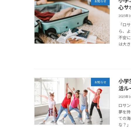
小学
お知らせ
心サ
2025年
「ロサ
ら、よ
不安に
は大き
小学
お知らせ
活ル
2025年
ロサン
夢を持
ての海
な？」