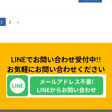
1
2
»
固
固
定
定
ペ
ペ
ー
ー
ジ
ジ
LINEでお問い合わせ受付中!!
お気軽にお問い合わせください