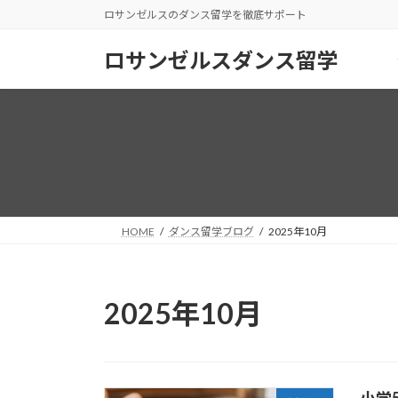
コ
ナ
ロサンゼルスのダンス留学を徹底サポート
ン
ビ
テ
ゲ
ロサンゼルスダンス留学
ン
ー
ツ
シ
へ
ョ
ス
ン
キ
に
ッ
移
プ
動
HOME
ダンス留学ブログ
2025年10月
2025年10月