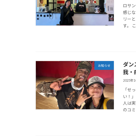
ロサン
感じな
リーと
す。 
ダン
お知らせ
我・
2025年
「せっ
い！」
人は実
のコミ