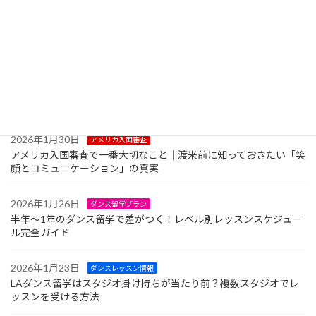
2026年2月5日
ダンス留学生活
ダンス留学で友達はできる？｜現地ダンサーと自然につながる方
法を徹底解説
2026年2月3日
ダンス留学費用
ダンス留学のお金の管理はどうする？クレジットカード中心の生
活と現金の事情
2026年1月30日
アメリカ入国審査
アメリカ入国審査で一番大切なこと｜渡米前に知っておきたい「笑
顔とコミュニケーション」の真実
2026年1月26日
ダンス留学プラン
半年〜1年のダンス留学で差がつく！レベル別レッスンスケジュー
ル完全ガイド
2026年1月23日
ダンスレッスン情報
LAダンス留学はスタジオ掛け持ちが当たり前？複数スタジオでレ
ッスンを受ける方法