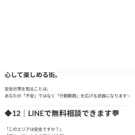
夜の徒歩移動、AirPods、スマホ歩きは絶対NG
Uberを正しく使えば移動は安全
危険スポットには“特徴”がある
寮・ホームステイは安全性が高い
不安を感じたらすぐ対処できる方法がある
そして…
▶
正しい知識を持って行動すれば、LAは安
心して楽しめる街。
安全対策を知ることは、
あなたの「不安」ではなく「行動範囲」を広げる武器になります✨
◆12｜LINEで無料相談できます💬
「このエリアは安全ですか？」