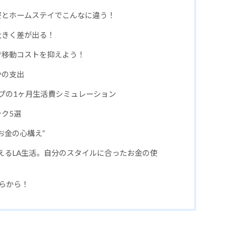
寮とホームステイでこんなに違う！
大きく差が出る！
で移動コストを抑えよう！
かの支出
プの1ヶ月生活費シミュレーション
ク5選
お金の心構え”
えるLA生活。自分のスタイルに合ったお金の使
ちらから！