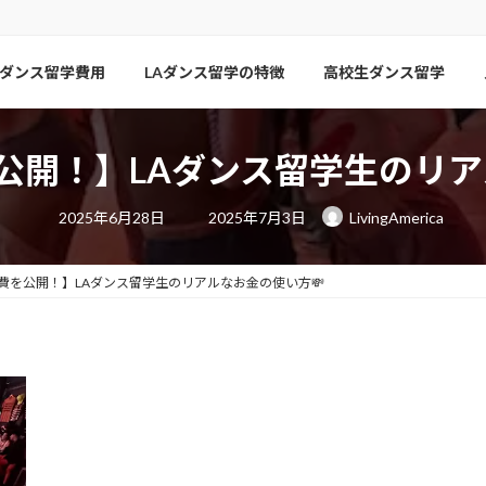
ダンス留学費用
LAダンス留学の特徴
高校生ダンス留学
公開！】LAダンス留学生のリア
最
2025年6月28日
2025年7月3日
LivingAmerica
終
更
新
日
費を公開！】LAダンス留学生のリアルなお金の使い方💸
時
: