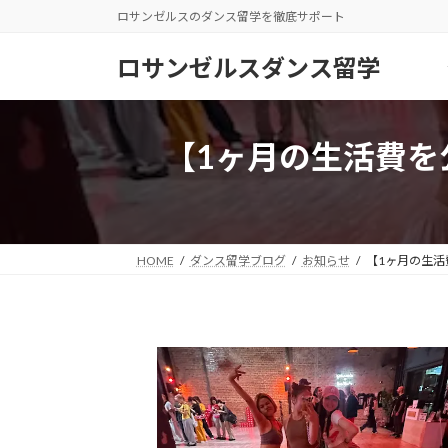
コ
ナ
ロサンゼルスのダンス留学を徹底サポート
ン
ビ
テ
ゲ
ロサンゼルスダンス留学
ン
ー
ツ
シ
へ
ョ
【1ヶ月の生活費を
ス
ン
キ
に
ッ
移
プ
動
HOME
ダンス留学ブログ
お知らせ
【1ヶ月の生活