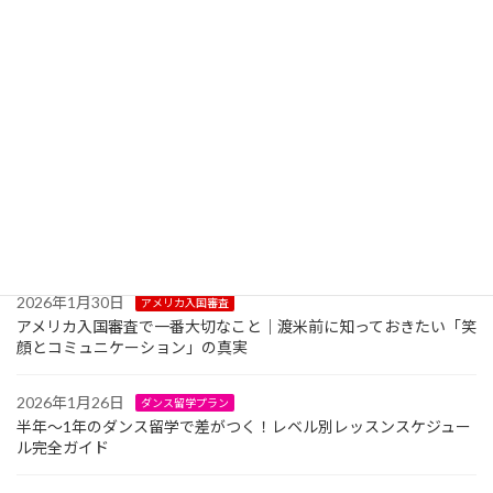
2026年3月1日
ダンス留学費用
ダンス留学は奨学金で実現できる！高校生向け「ダンス留学 奨学
金」完全ガイド2026年
2026年2月5日
ダンス留学生活
ダンス留学で友達はできる？｜現地ダンサーと自然につながる方
法を徹底解説
2026年2月3日
ダンス留学費用
ダンス留学のお金の管理はどうする？クレジットカード中心の生
活と現金の事情
2026年1月30日
アメリカ入国審査
アメリカ入国審査で一番大切なこと｜渡米前に知っておきたい「笑
顔とコミュニケーション」の真実
2026年1月26日
ダンス留学プラン
半年〜1年のダンス留学で差がつく！レベル別レッスンスケジュー
ル完全ガイド