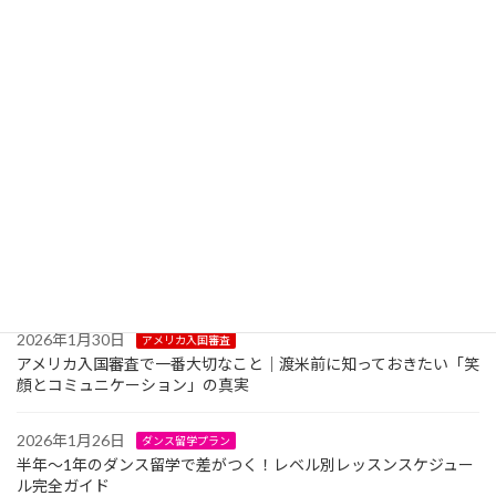
2026年3月1日
ダンス留学費用
ダンス留学は奨学金で実現できる！高校生向け「ダンス留学 奨学
金」完全ガイド2026年
2026年2月5日
ダンス留学生活
ダンス留学で友達はできる？｜現地ダンサーと自然につながる方
法を徹底解説
2026年2月3日
ダンス留学費用
ダンス留学のお金の管理はどうする？クレジットカード中心の生
活と現金の事情
2026年1月30日
アメリカ入国審査
アメリカ入国審査で一番大切なこと｜渡米前に知っておきたい「笑
顔とコミュニケーション」の真実
2026年1月26日
ダンス留学プラン
半年〜1年のダンス留学で差がつく！レベル別レッスンスケジュー
ル完全ガイド